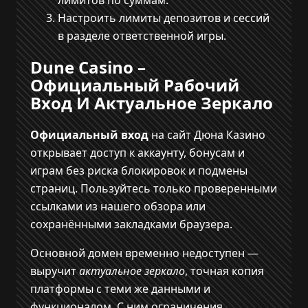
Настроить лимиты депозитов и сессий
в разделе ответственной игры.
Dune Casino –
Официальный Рабочий
Вход И Актуальное Зеркало
Официальный вход
на сайт Дюна Казино
открывает доступ к аккаунту, бонусам и
играм без риска блокировок и подмены
страниц. Пользуйтесь только проверенными
ссылками из нашего обзора или
сохранёнными закладками браузера.
Основной домен временно недоступен —
выручит
актуальное зеркало
, точная копия
платформы с теми же данными и
функционалом. С ним ограничения