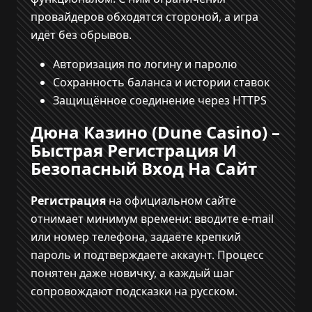
провайдеров обходятся стороной, а игра
идёт без обрывов.
Авторизация по логину и паролю
Сохранность баланса и истории ставок
Защищённое соединение через HTTPS
Дюна Казино (Dune Casino) –
Быстрая Регистрация И
Безопасный Вход На Сайт
Регистрация
на официальном сайте
отнимает минимум времени: вводите e‑mail
или номер телефона, задаёте крепкий
пароль и подтверждаете аккаунт. Процесс
понятен даже новичку, а каждый шаг
сопровождают подсказки на русском.