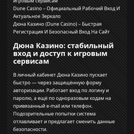
игровым сервисам
Dune Casino – Официальный Рабочий Вход И
Актуальное Зеркало
Дюна Казино (Dune Casino) – Быстрая
Регистрация И Безопасный Вход На Сайт
Дюна Казино: стабильный
вход и доступ к игровым
сервисам
В личный кабинет Дюна Казино пускает
быстро — через защищённую форму
авторизации. Работает вход по логину и
паролю, а ещё по одноразовым кодам на
привязанный e-mail или телефон.
Подозрительные попытки система
отлавливает и предлагает сменить данные
безопасности.